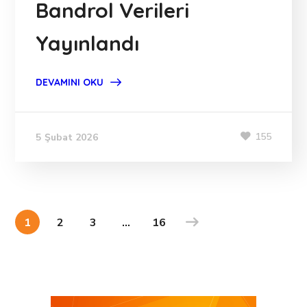
Bandrol Verileri
Yayınlandı
DEVAMINI OKU
155
5 Şubat 2026
1
2
3
…
16