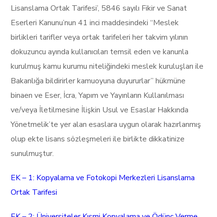
Lisanslama Ortak Tarifesi’, 5846 sayılı Fikir ve Sanat
Eserleri Kanunu’nun 41 inci maddesindeki “Meslek
birlikleri tarifler veya ortak tarifeleri her takvim yılının
dokuzuncu ayında kullanıcıları temsil eden ve kanunla
kurulmuş kamu kurumu niteliğindeki meslek kuruluşları ile
Bakanlığa bildirirler kamuoyuna duyururlar” hükmüne
binaen ve Eser, İcra, Yapım ve Yayınların Kullanılması
ve/veya İletilmesine İlişkin Usul ve Esaslar Hakkında
Yönetmelik’te yer alan esaslara uygun olarak hazırlanmış
olup ekte lisans sözleşmeleri ile birlikte dikkatinize
sunulmuştur.
EK – 1: Kopyalama ve Fotokopi Merkezleri Lisanslama
Ortak Tarifesi
EK – 2: Üniversiteler Kısmi Kopyalama ve Ödünç Verme