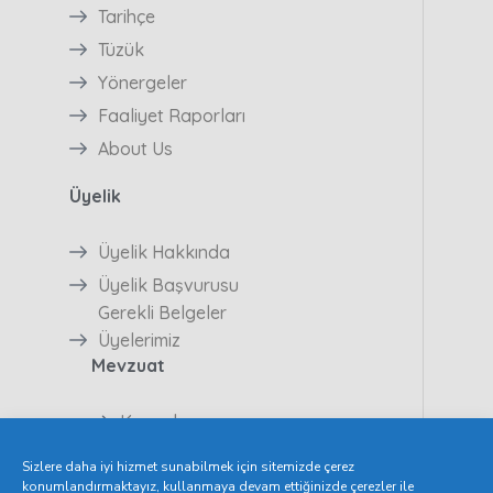
Tarihçe
Tüzük
Yönergeler
Faaliyet Raporları
About Us
Üyelik
Üyelik Hakkında
Üyelik Başvurusu
Gerekli Belgeler
Üyelerimiz
Mevzuat
Kanunlar
Yönetmelikler
Sizlere daha iyi hizmet sunabilmek için sitemizde çerez
Tüzükler
konumlandırmaktayız, kullanmaya devam ettiğinizde çerezler ile