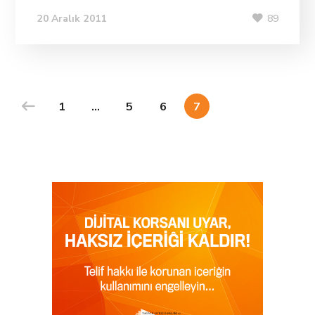
89
20 Aralık 2011
1
…
5
6
7