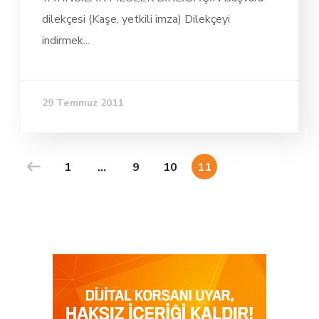
dilekçesi (Kaşe, yetkili imza) Dilekçeyi
indirmek...
29 Temmuz 2011
1
…
9
10
11