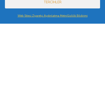
TERCIHLER
ISBN
Bağlantılar
Web Sitesi Ziyaretçi Aydınlatma Metni
Gizlilik Bildirimi
Sosyal Medya
Kişisel Verilerin Korunması
Video Konferans Aydınlatma Metni
Veri Sahibi Başvuru Formu
Üye Aydınlatma Metni
Kişisel Veri Saklama ve İmha
Politikası
Özel Nitelikli Kişisel Verilerin