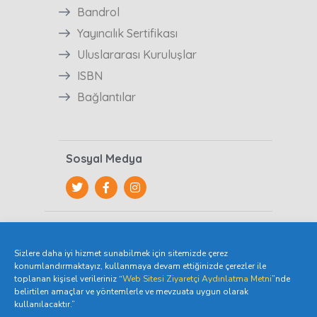
Bandrol
Yayıncılık Sertifikası
Uluslararası Kuruluşlar
ISBN
Bağlantılar
Sosyal Medya
Kişisel Verilerin Korunması
Sizlere daha iyi hizmet sunabilmek için sitemizde çerez
Video Konferans Aydınlatma Metni
konumlandırmaktayız, kullanmaya devam ettiğinizde çerezler ile
Veri Sahibi Başvuru Formu
toplanan kişisel verileriniz “
Web Sitesi Ziyaretçi Aydınlatma Metni
”nde
belirtilen amaçlar ve yöntemlerle ve mevzuata uygun olarak
Üye Aydınlatma Metni
kullanılacaktır.”
Kişisel Veri Saklama ve İmha