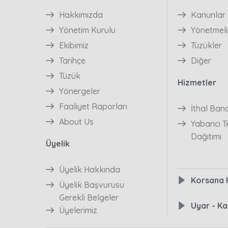
Hakkımızda
Kanunlar
Yönetim Kurulu
Yönetmeli
Ekibimiz
Tüzükler
Tarihçe
Diğer
Tüzük
Hizmetler
Yönergeler
Faaliyet Raporları
İthal Ban
About Us
Yabancı Te
Dağıtımı
Üyelik
Üyelik Hakkında
Korsana H
Üyelik Başvurusu
Gerekli Belgeler
Uyar - Ka
Üyelerimiz